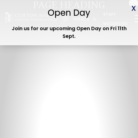
PAGE HEADING
ABOUT US
STAFF
CEDAR EARLY YEARS
SEARCH
VACANCIES
Join us for our upcoming Open Day on Fri 11th
JUNIOR
Sept
.
SENIOR
ADMISSIONS
CURRENT PARENTS
WOODLAND TRAIL
CEDAR STAY & PLAY
OPEN DAY
Contact us